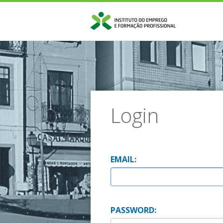
Login
E
MAIL:
P
ASSWORD: