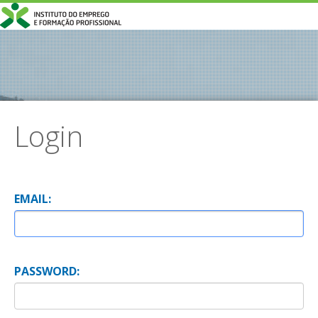
Login
E
MAIL:
P
ASSWORD: