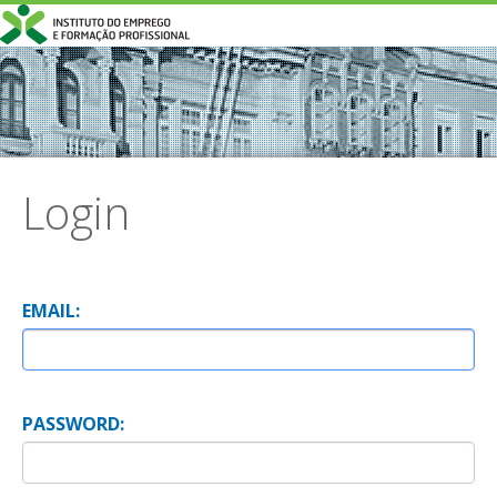
Login
E
MAIL:
P
ASSWORD: