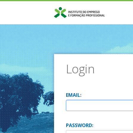
Login
E
MAIL:
P
ASSWORD: