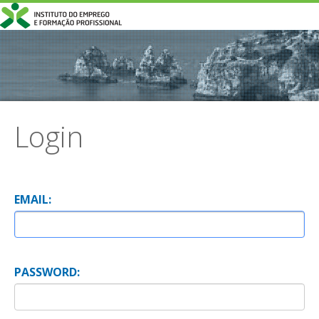
Login
E
MAIL:
P
ASSWORD: