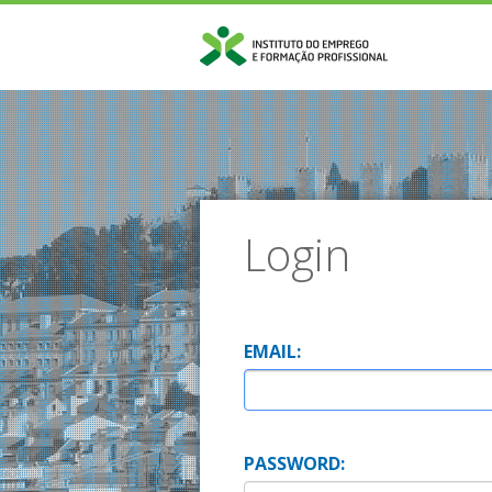
Login
E
MAIL:
P
ASSWORD: