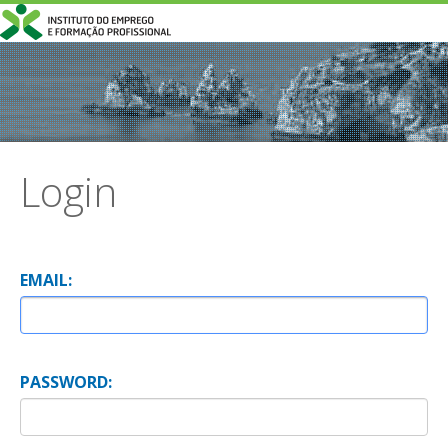
Login
E
MAIL:
P
ASSWORD: