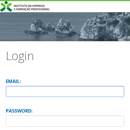
Login
E
MAIL:
P
ASSWORD: