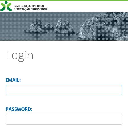
Login
E
MAIL:
P
ASSWORD: